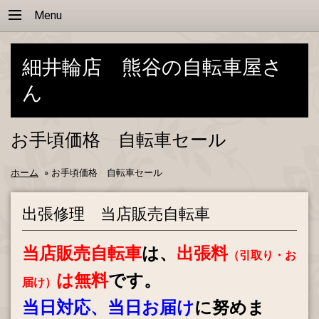
Menu
細井輪店 熊谷の自転車屋さ
ん
お手頃価格 自転車セール
ホーム
»
お手頃価格 自転車セール
出張修理 当店販売自転車
当店販売自転車
は、
出張料
（引取り・お
は無料
です。
届け）
当日対応、当日お届け
に努めま