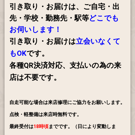
引き取り・お届けは、ご自宅・出
た。
先・学校・勤務先・駅等
どこでも
2016.10.13
お伺いします！
RITEWAY、GT、FELTの自転車の取り扱いはじめました。
引き取り・お届けは
立会いなくて
2015.04.23
ブリヂストンサイクル特約店「アクティブショップ」になり
もOK
です。
ました！
各種QR決済対応、支払いの為の来
2013.08.11
店は不要です。
ホームページができました。
自走可能な場合は来店修理にご協力をお願いします。
点検・軽整備は来店時無料です。
最終受付は
18時頃
までです。（日により変動しま