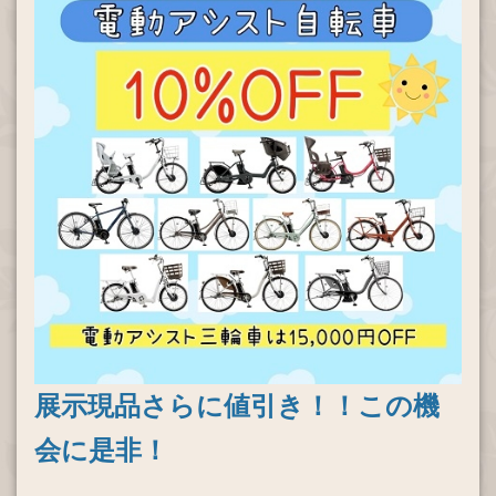
新発売！ブリヂストン「アルベルトスポーツ」プルミエブロ
ンズ入荷しました。
2025.11.14
ブリヂストン「フレーミー」グレイッシュミント入荷しまし
た。
2025.09.24
新発売！ブリヂストン「フレーミー」ピンクゴールド、ベー
ジュ、アッシュ入荷しました。
2025.07.17
ブリヂストン「ラクットワゴン」試乗車入荷しました。
2025.07.03
展示現品さらに値引き！！この機
ブリヂストン「TB1」NEWカラー、スノーホワイト入荷しま
した。
会に是非！
2025.04.16