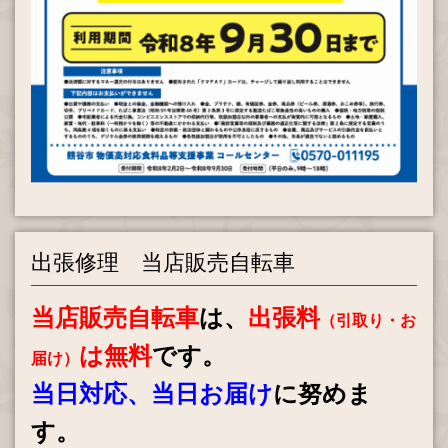
2023.02.22
自転車保険が緑色TSマークの取り扱い店になりました。
2022.04.06
4月より、定休日を月曜日と第三火曜日とさせていただきま
す。
2021.12.10
Instagramはじめました！
出張修理 当店販売自転車
2021.03.04
丸石サイクルの取り扱い始めました！
当店販売自転車
は、
出張料
（引取り・お
は無料
です。
2020.07.14
届け）
d払い,auPAY,PayPayでお支払いいただけます。
当日対応、当日お届け
に努めま
2017.10.20
す。
お手頃価格の自転車「アサヒサイクル」取扱いはじめまし