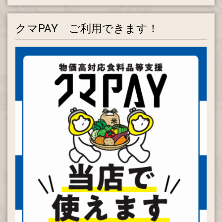
トーキョーバイク取り扱い始めました！
クマPAY ご利用できます！
2024.07.31
RITEWAY「ZIT22」マットネイビー入荷しました。
2024.01.26
ブリヂストン「アシスタU STD（スタンダード）」入荷し
ました！
2023.11.01
ブリヂストン「フロンティアDX」ソフトカーキ試乗できま
す。
2023.07.14
ブリヂストン公式オンラインストア「ウケトリメンテショッ
プ」になりました。
2023.04.20
当店は適格請求書発行事業者です。T5-8103-2669-2259